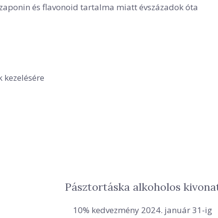
aponin és flavonoid tartalma miatt évszázadok óta
 kezelésére
Pásztortáska alkoholos kivona
10% kedvezmény 2024. január 31-ig