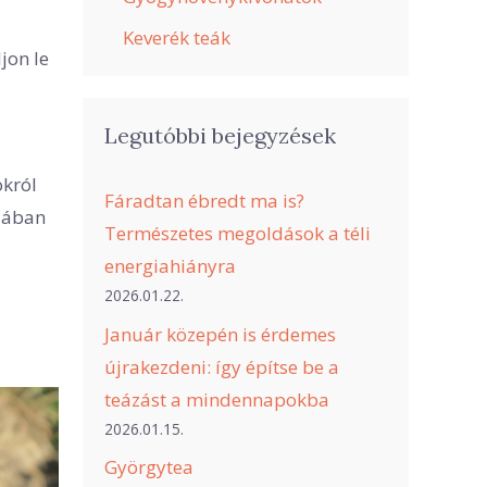
Keverék teák
jon le
Legutóbbi bejegyzések
okról
Fáradtan ébredt ma is?
ájában
Természetes megoldások a téli
energiahiányra
2026.01.22.
Január közepén is érdemes
újrakezdeni: így építse be a
teázást a mindennapokba
2026.01.15.
Györgytea