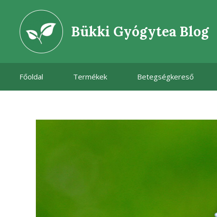
Kilépés
a
Bükki Gyógytea Blog
tartalomba
Főoldal
Termékek
Betegségkereső