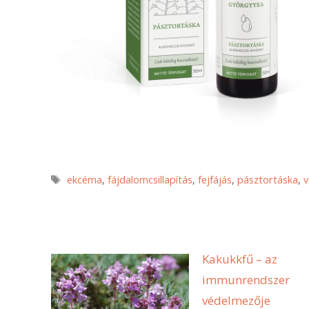
Címkék
ekcéma
,
fájdalomcsillapítás
,
fejfájás
,
pásztortáska
,
v
Kakukkfű – az
immunrendszer
védelmezője