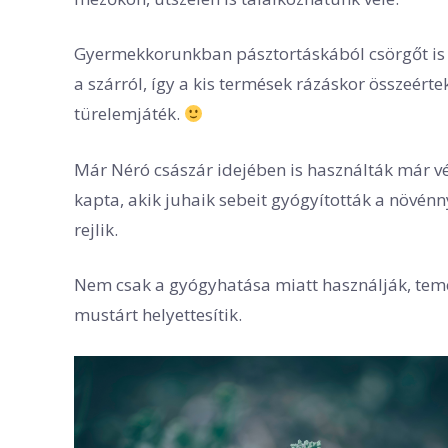
Gyermekkorunkban pásztortáskából csörgőt is k
a szárról, így a kis termések rázáskor összeérte
türelemjáték.
Már Néró császár idejében is használták már vér
kapta, akik juhaik sebeit gyógyították a növén
rejlik.
Nem csak a gyógyhatása miatt használják, temé
mustárt helyettesítik.