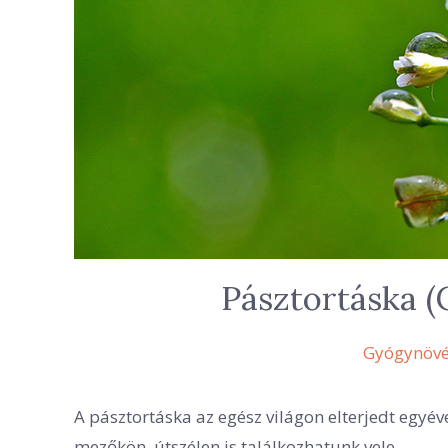
Pásztortáska (
Gyógynövé
A pásztortáska az egész világon elterjedt egyév
mezőkön, útszélen is találkozhatunk vele.