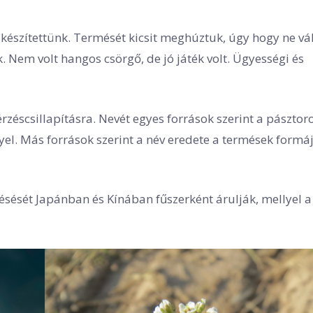
észítettünk. Termését kicsit meghúztuk, úgy hogy ne vál
k. Nem volt hangos csörgő, de jó játék volt. Ügyességi és
zéscsillapításra. Nevét egyes források szerint a pásztor
nyel. Más források szerint a név eredete a termések form
sését Japánban és Kínában fűszerként árulják, mellyel a