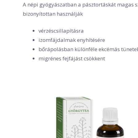
A népi gyógyászatban a pásztortáskát magas sz
bizonyítottan használják
vérzéscsillapításra
izomfájdalmak enyhítésére
bőrápolásban különféle ekcémás tünetek
migrénes fejfájást csökkent