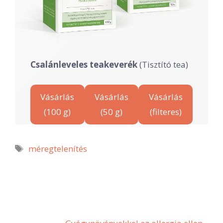
Csalánleveles teakeverék
(Tisztító tea)
Vásárlás
Vásárlás
Vásárlás
(100 g)
(50 g)
(filteres)
Címkék
méregtelenítés