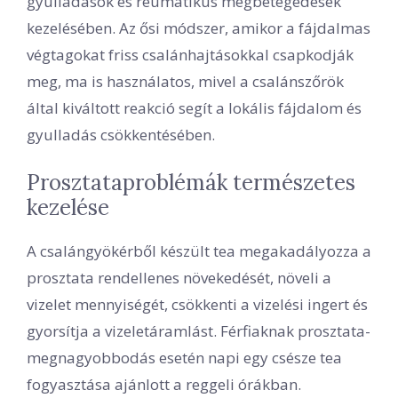
gyulladások és reumatikus megbetegedések
kezelésében. Az ősi módszer, amikor a fájdalmas
végtagokat friss csalánhajtásokkal csapkodják
meg, ma is használatos, mivel a csalánszőrök
által kiváltott reakció segít a lokális fájdalom és
gyulladás csökkentésében.
Prosztataproblémák természetes
kezelése
A csalángyökérből készült tea megakadályozza a
prosztata rendellenes növekedését, növeli a
vizelet mennyiségét, csökkenti a vizelési ingert és
gyorsítja a vizeletáramlást. Férfiaknak prosztata-
megnagyobbodás esetén napi egy csésze tea
fogyasztása ajánlott a reggeli órákban.