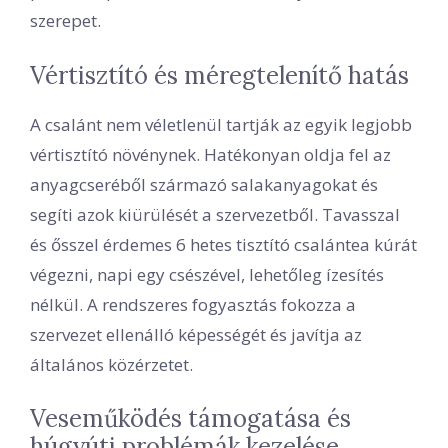
szerepet.
Vértisztító és méregtelenítő hatás
A csalánt nem véletlenül tartják az egyik legjobb
vértisztító növénynek. Hatékonyan oldja fel az
anyagcseréből származó salakanyagokat és
segíti azok kiürülését a szervezetből. Tavasszal
és ősszel érdemes 6 hetes tisztító csalántea kúrát
végezni, napi egy csészével, lehetőleg ízesítés
nélkül. A rendszeres fogyasztás fokozza a
szervezet ellenálló képességét és javítja az
általános közérzetet.
Veseműködés támogatása és
húgyúti problémák kezelése