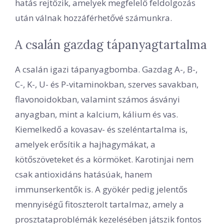
hatás rejtőzik, amelyek megfelelő feldolgozás
után válnak hozzáférhetővé számunkra.
A csalán gazdag tápanyagtartalma
A csalán igazi tápanyagbomba. Gazdag A-, B-,
C-, K-, U- és P-vitaminokban, szerves savakban,
flavonoidokban, valamint számos ásványi
anyagban, mint a kalcium, kálium és vas.
Kiemelkedő a kovasav- és szeléntartalma is,
amelyek erősítik a hajhagymákat, a
kötőszöveteket és a körmöket. Karotinjai nem
csak antioxidáns hatásúak, hanem
immunserkentők is. A gyökér pedig jelentős
mennyiségű fitoszterolt tartalmaz, amely a
prosztataproblémák kezelésében játszik fontos