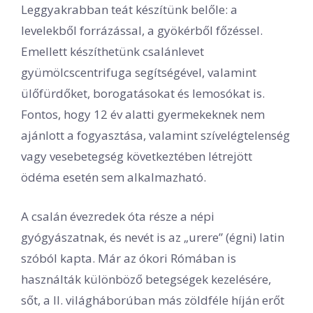
Leggyakrabban teát készítünk belőle: a
levelekből forrázással, a gyökérből főzéssel.
Emellett készíthetünk csalánlevet
gyümölcscentrifuga segítségével, valamint
ülőfürdőket, borogatásokat és lemosókat is.
Fontos, hogy 12 év alatti gyermekeknek nem
ajánlott a fogyasztása, valamint szívelégtelenség
vagy vesebetegség következtében létrejött
ödéma esetén sem alkalmazható.
A csalán évezredek óta része a népi
gyógyászatnak, és nevét is az „urere” (égni) latin
szóból kapta. Már az ókori Rómában is
használták különböző betegségek kezelésére,
sőt, a II. világháborúban más zöldféle híján erőt