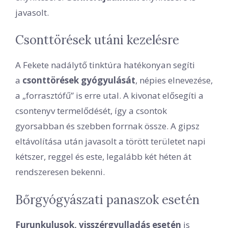
javasolt.
Csonttörések utáni kezelésre
A Fekete nadálytő tinktúra hatékonyan segíti
a
csonttörések gyógyulását
, népies elnevezése,
a „forrasztófű” is erre utal. A kivonat elősegíti a
csontenyv termelődését, így a csontok
gyorsabban és szebben forrnak össze. A gipsz
eltávolítása után javasolt a törött területet napi
kétszer, reggel és este, legalább két héten át
rendszeresen bekenni.
Bőrgyógyászati panaszok esetén
Furunkulusok, visszérgyulladás esetén
is