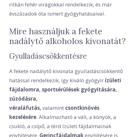
ritkán fehér virágokkal rendelkezik, és már
évszázadok óta ismert gyógyhatásaival.
Mire használjuk a fekete
nadálytő alkoholos kivonatát?
Gyulladáscsökkentésre
A fekete nadálytő kivonata gyulladáscsökkentő
hatással rendelkezik, így kiváló gyógyír
ízületi
fájdalomra, sportsérülések gyógyítására,
zúzódásra,
véraláfutás,
valamint
csontkinövés
kezelésére
. Alkalmazható a váll, a könyök, a
csukló, a csípő, a térd ízületi fájdalmainak
enyhítésére.
Gerincfájdalmak
enyhítésére is