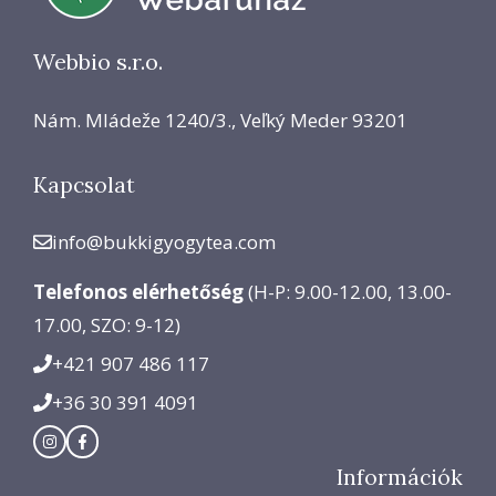
Webbio s.r.o.
Nám. Mládeže 1240/3., Veľký Meder 93201
Kapcsolat
info@bukkigyogytea.com
Telefonos elérhetőség
(H-P: 9.00-12.00, 13.00-
17.00, SZO: 9-12)
+421 907 486 117
+36 30 391 4091
Információk