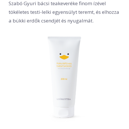
Szabó Gyuri bácsi teakeveréke finom ízével
tökéletes testi-lelki egyensúlyt teremt, és elhozza
a bükki erdők csendjét és nyugalmát.