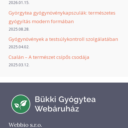
2026.01.15.
Györgytea gyógynövénykapszulák: természetes
gyógyítás modern formában
2025.08.28.
Gyógynövények a testsúlykontroll szolgálatában
2025.04.02.
Csalán – A természet csípős csodája
2025.03.12.
Webbio s.r.o.