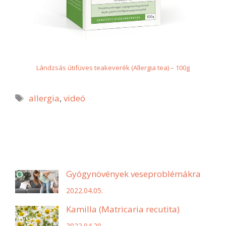
Lándzsás útifüves teakeverék (Allergia tea) – 100g
Címkék
allergia
,
videó
Gyógynövények veseproblémákra
2022.04.05.
Kamilla (Matricaria recutita)
2022.04.20.