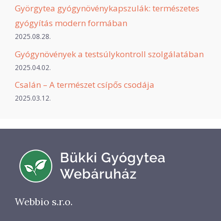
Györgytea gyógynövénykapszulák: természetes
gyógyítás modern formában
2025.08.28.
Gyógynövények a testsúlykontroll szolgálatában
2025.04.02.
Csalán – A természet csípős csodája
2025.03.12.
Webbio s.r.o.