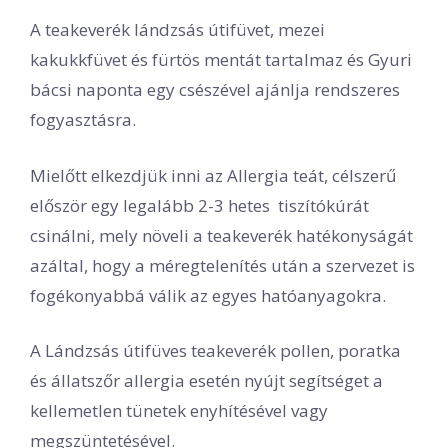
A teakeverék lándzsás útifüvet, mezei
kakukkfüvet és fürtös mentát tartalmaz és Gyuri
bácsi naponta egy csészével ajánlja rendszeres
fogyasztásra.
Mielőtt elkezdjük inni az Allergia teát, célszerű
először egy legalább 2-3 hetes tiszítókúrát
csinálni, mely növeli a teakeverék hatékonyságát
azáltal, hogy a méregtelenítés után a szervezet is
fogékonyabbá válik az egyes hatóanyagokra.
A Lándzsás útifüves teakeverék pollen, poratka
és állatszőr allergia esetén nyújt segítséget a
kellemetlen tünetek enyhítésével vagy
megszüntetésével.